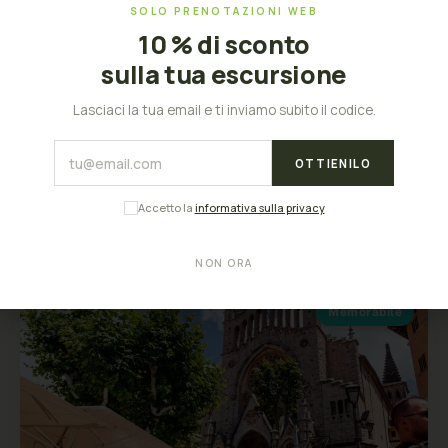
PRIVATO)
SOLO PRENOTAZIONI WEB
10 % di sconto
Tutti i giorni
5 ore
sulla tua escursione
Da 690€
Lasciaci la tua email e ti inviamo subito il codice.
Immergiti in un tour privato in un regno di stalattiti e
stalagmiti, che culmina in un emozionante concerto
sul Lago Martel.
OTTIENILO
Prenota
Accetto la
informativa sulla privacy
NON ORA
Memorabile