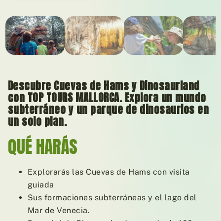
01
/ 08
Descubre Cuevas de
Hams y Dinosaurland
con TOP TOURS
MALLORCA. Explora un mundo
subterráneo
y un parque de dinosaurios en
un solo
plan.
QUÉ HARÁS
Explorarás las Cuevas de Hams con visita
guiada
Sus formaciones subterráneas y el lago del
Mar de Venecia.