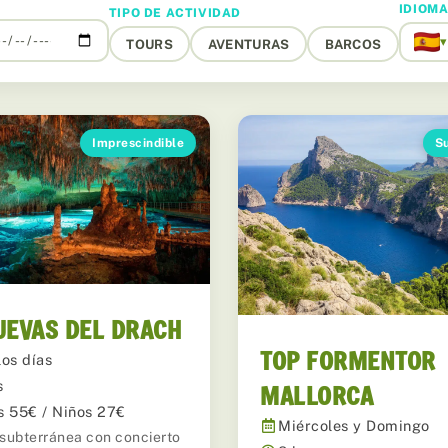
IDIOM
TIPO DE ACTIVIDAD
▾
TOURS
AVENTURAS
BARCOS
Imprescindible
S
UEVAS DEL DRACH
TOP FORMENTOR
los días
s
MALLORCA
s 55€ / Niños 27€
Miércoles y Domingo
 subterránea con concierto