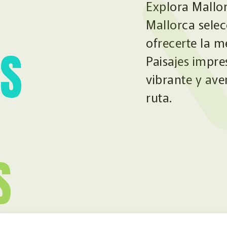
Explora Mallo
Mallorca sele
ofrecerte la me
ES
Paisajes impre
vibrante y ave
ruta.
S