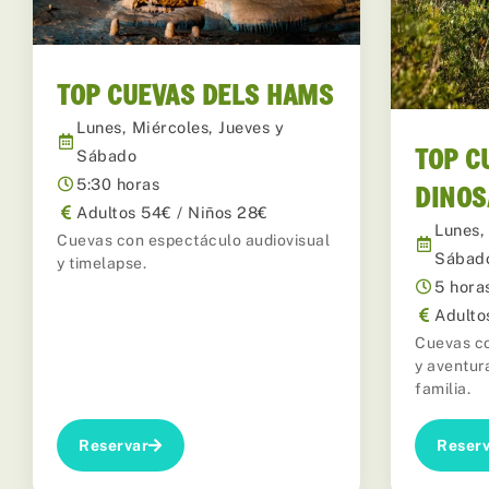
TOP CUEVAS DELS HAMS
Lunes, Miércoles, Jueves y
TOP C
Sábado
5:30 horas
DINO
Adultos 54€ / Niños 28€
Lunes,
Cuevas con espectáculo audiovisual
Sábad
y timelapse.
5 hora
Adulto
Cuevas co
y aventura
familia.
Reservar
Reserv