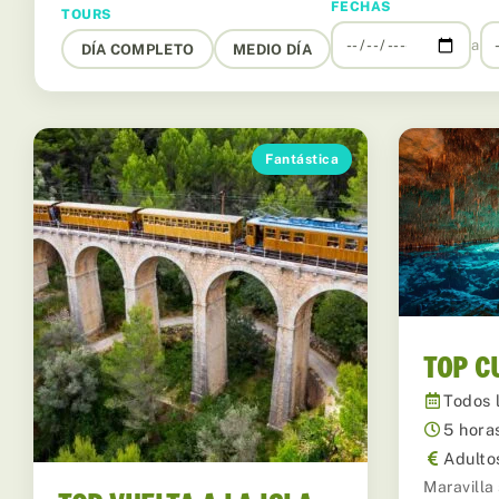
FECHAS
TOURS
a
DÍA COMPLETO
MEDIO DÍA
Fantástica
TOP C
Todos 
5 hora
Adulto
Maravilla