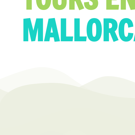
MALLORC
Tours en Mallorca: Vive experienc
rincones más auténticos de la isl