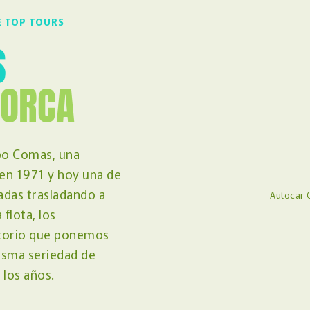
E TOP TOURS
S
LORCA
po Comas, una
 en 1971 y hoy una de
cadas trasladando a
Autocar 
flota, los
itorio que ponemos
misma seriedad de
 los años.