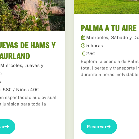
PALMA A TU AIRE
Miércoles, Sábado y D
UEVAS DE HAMS Y
5 horas
SAURLAND
25€
Explora la esencia de Palm
 Miércoles, Jueves y
total libertad y transporte i
o
durante 5 horas inolvidable
s
s 58€ / Niños 40€
n espectáculo audiovisual
 jurásica para toda la
ar
Reservar