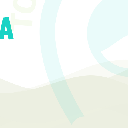
A
ias inolvidables y descubre los
a con nuestros mejores tours.