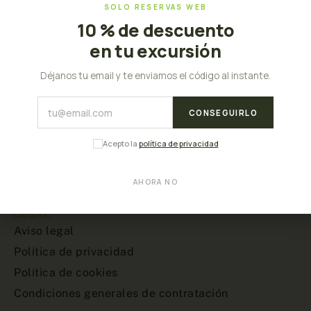
SOLO RESERVAS WEB
10 % de descuento
MENU
Inicio
en tu excursión
Sobre nosotros
Déjanos tu email y te enviamos el código al instante.
Excursiones
Contacto
CONSEGUIRLO
Noticias
Acepto la
política de privacidad
EXCURSIONES
AHORA NO
LEGAL
Aviso legal
Política de privacidad
Política de cookies
Condiciones generales de contratación