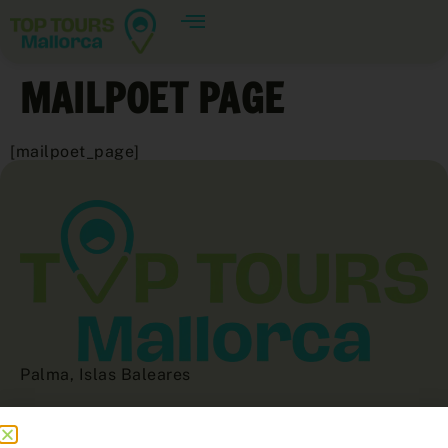
MAILPOET PAGE
[mailpoet_page]
Palma, Islas Baleares