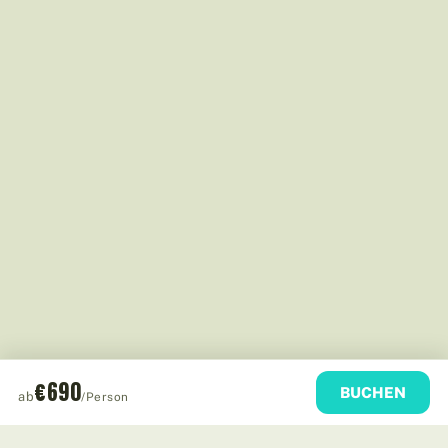
€690
BUCHEN
ab
/Person