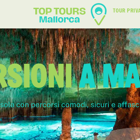
TOUR PRIV
RSIONI
A MA
’isola con percorsi comodi, sicuri e affasc