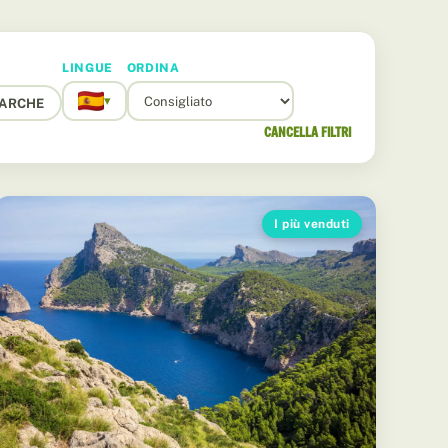
LINGUE
ORDINA
▾
ARCHE
CANCELLA FILTRI
I più venduti