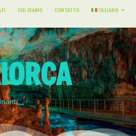
ATI
CHI SIAMO
CONTATTO
ITALIANO
IORCA
inanti.