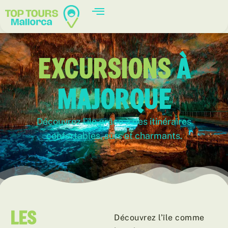
EXCURSIONS
À
MAJORQUE
Découvrez l’île grâce à des itinéraires
confortables, sûrs et charmants.
LES
Découvrez l’île comme