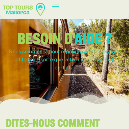
BESOIN D'
AIDE ?
Nous sommes là pour répondre à vos questions
et faire en sorte que votre expérience soit
parfaite.
DITES-NOUS COMMENT