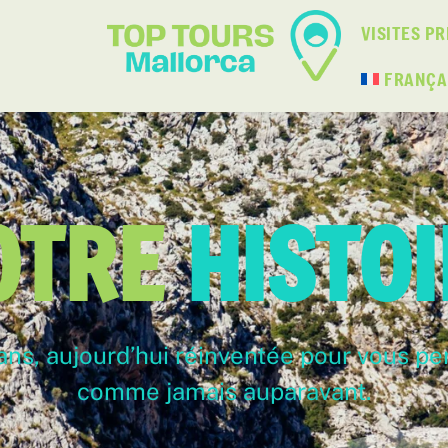
VISITES PR
FRANÇA
OTRE
HISTO
 ans, aujourd’hui réinventée pour vous p
comme jamais auparavant.