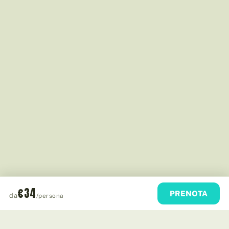
€34
PRENOTA
da
/persona