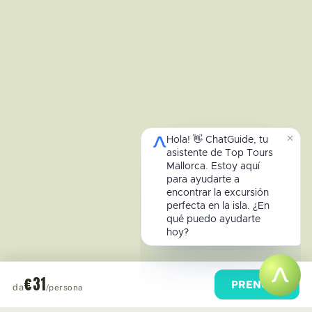
€31
PRENOTA
da
/persona