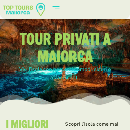
TOUR PRIVATI ​​A
MAIORCA
Vivi l’isola con percorsi comodi, sicuri e
affascinanti.
I MIGLIORI
Scopri l’isola come mai