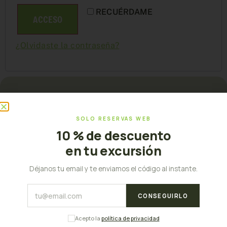
RECUÉRDAME
ACCESO
¿Olvidaste la contraseña?
SOLO RESERVAS WEB
10 % de descuento
en tu excursión
Déjanos tu email y te enviamos el código al instante.
Palma, Islas Baleares
CONSEGUIRLO
Acepto la
política de privacidad