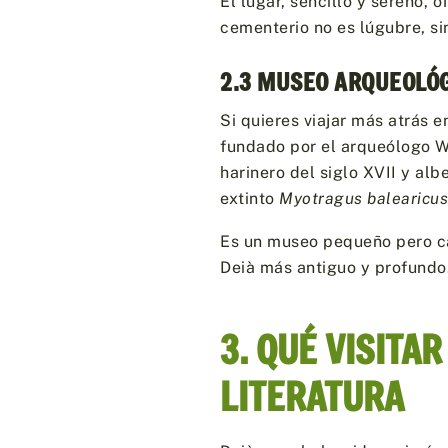
El lugar, sencillo y sereno, 
cementerio no es lúgubre, si
2.3 MUSEO ARQUEOLÓG
Si quieres viajar más atrás e
fundado por el arqueólogo W
harinero del siglo XVII y al
extinto
Myotragus balearicu
Es un museo pequeño pero ca
Deià más antiguo y profundo
3. QUÉ VISITAR
LITERATURA