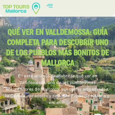
QUÉ VER EN VALLDEMOSSA: GUÍA
COMPLETA PARA DESCUBRIR UNO
DE LOS PUEBLOS MÁS BONITOS DE
MALLORCA
En este artículo descubrirás qué ver en
Valldemossa, uno de los pueblos más
encantadores de Mallorca: sus calles empedradas,
la Cartuja, miradores y rincones llenos de historia y
encanto.