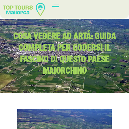
COSA VEDERE AD ARTÁ: GUIDA
COMPLETA PER GODERSI IL
FASCINO DI QUESTO PAESE
MAIORCHINO