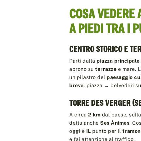
COSA VEDERE 
A PIEDI TRA I 
CENTRO STORICO E TE
Parti dalla
piazza principale
aprono su
terrazze
e mare. L
un pilastro del
paesaggio cu
breve
: piazza → belvederi sul
TORRE DES VERGER (SE
A circa
2 km
dal paese, sulla
detta anche
Ses Ànimes
. Co
oggi è
IL
punto per il
tramon
e fai attenzione al traffico.