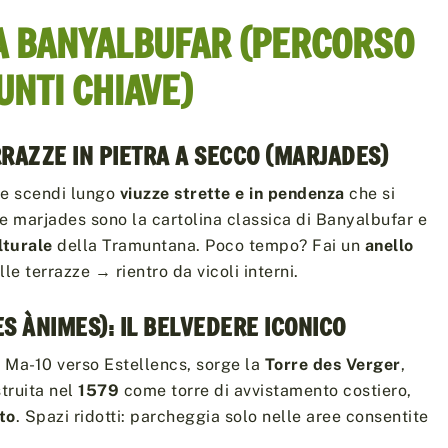
A BANYALBUFAR (PERCORSO
PUNTI CHIAVE)
RRAZZE IN PIETRA A SECCO (MARJADES)
e scendi lungo
viuzze strette e in pendenza
che si
e marjades sono la cartolina classica di Banyalbufar e
lturale
della Tramuntana. Poco tempo? Fai un
anello
le terrazze → rientro da vicoli interni.
S ÀNIMES): IL BELVEDERE ICONICO
 Ma-10 verso Estellencs, sorge la
Torre des Verger
,
struita nel
1579
come torre di avvistamento costiero,
to
. Spazi ridotti: parcheggia solo nelle aree consentite