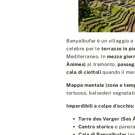
Banyalbufar è un villaggio a
celebre per le
terrazze in pi
Mediterraneo. In
mezza gior
Ànimes)
al tramonto,
passegg
cala di ciottoli
quando il mar
Mappa mentale (zona e temp
tortuosa, belvederi segnalati
Imperdibili a colpo d’occhio:
Torre des Verger (Ses 
Centro storico
e panora
Cala di Banyalbufar
(ac