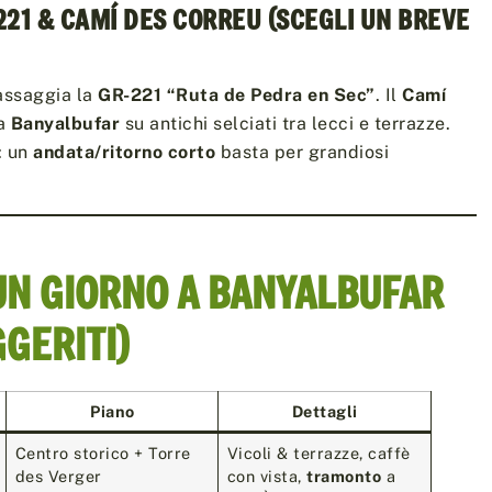
-221 & CAMÍ DES CORREU (SCEGLI UN BREVE
assaggia la
GR-221 “Ruta de Pedra en Sec”
. Il
Camí
a
Banyalbufar
su antichi selciati tra lecci e terrazze.
: un
andata/ritorno corto
basta per grandiosi
 UN GIORNO A BANYALBUFAR
GGERITI)
Piano
Dettagli
Centro storico + Torre
Vicoli & terrazze, caffè
des Verger
con vista,
tramonto
a