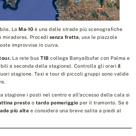
ibile. La
Ma-10
è una delle strade più scenografiche
 e miradores. Procedi
senza fretta
, usa le piazzole
 soste improvvise in curva.
tour.
La rete bus
TIB
collega Banyalbufar con Palma e
abili a seconda della stagione). Controlla gli orari
il
uori stagione. Taxi e tour di piccoli gruppi sono valide
re.
ta stagione i posti nel centro e all’accesso della cala si
ttina presto
o
tardo pomeriggio
per il tramonto. Se è
rade più alte
e considera una breve salita a piedi al