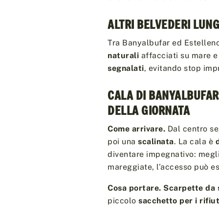
ALTRI BELVEDERI LUN
Tra Banyalbufar ed Estellenc
naturali
affacciati su mare e 
segnalati
, evitando stop impr
CALA DI BANYALBUFAR
DELLA GIORNATA
Come arrivare.
Dal centro s
poi una
scalinata
. La cala è
diventare impegnativo: megl
mareggiate, l’accesso può e
Cosa portare.
Scarpette da 
piccolo
sacchetto per i rifiut