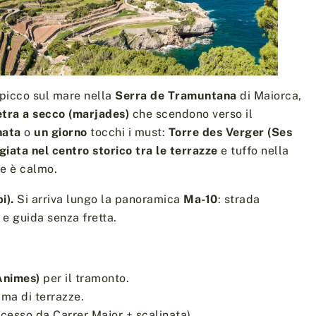
 picco sul mare nella
Serra de Tramuntana
di Maiorca,
etra a secco (marjades)
che scendono verso il
nata
o
un giorno
tocchi i must:
Torre des Verger (Ses
iata nel centro storico tra le terrazze
e tuffo nella
e è calmo.
i).
Si arriva lungo la panoramica
Ma-10
: strada
 e guida senza fretta.
Ànimes)
per il tramonto.
ma di terrazze.
cesso da Carrer Major + scalinata).