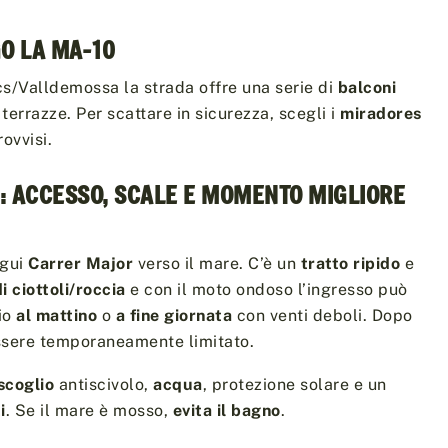
GO LA MA-10
s/Valldemossa la strada offre una serie di
balconi
terrazze. Per scattare in sicurezza, scegli i
miradores
ovvisi.
: ACCESSO, SCALE E MOMENTO MIGLIORE
egui
Carrer Major
verso il mare. C’è un
tratto ripido
e
di ciottoli/roccia
e con il moto ondoso l’ingresso può
io
al mattino
o
a fine giornata
con venti deboli. Dopo
ssere temporaneamente limitato.
scoglio
antiscivolo,
acqua
, protezione solare e un
i
. Se il mare è mosso,
evita il bagno
.