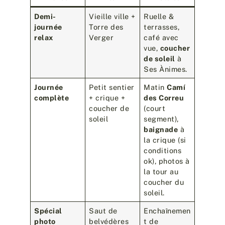
Demi-
Vieille ville +
Ruelle &
journée
Torre des
terrasses,
relax
Verger
café avec
vue,
coucher
de soleil
à
Ses Ànimes.
Journée
Petit sentier
Matin
Camí
complète
+ crique +
des Correu
coucher de
(court
soleil
segment),
baignade
à
la crique (si
conditions
ok), photos à
la tour au
coucher du
soleil.
Spécial
Saut de
Enchaînemen
photo
belvédères
t de