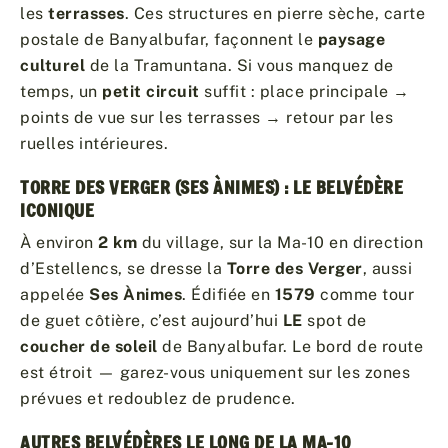
les
terrasses
. Ces structures en pierre sèche, carte
postale de Banyalbufar, façonnent le
paysage
culturel
de la Tramuntana. Si vous manquez de
temps, un
petit circuit
suffit : place principale →
points de vue sur les terrasses → retour par les
ruelles intérieures.
TORRE DES VERGER (SES ÀNIMES) : LE BELVÉDÈRE
ICONIQUE
À environ
2 km
du village, sur la Ma-10 en direction
d’Estellencs, se dresse la
Torre des Verger
, aussi
appelée
Ses Ànimes
. Édifiée en
1579
comme tour
de guet côtière, c’est aujourd’hui
LE
spot de
coucher de soleil
de Banyalbufar. Le bord de route
est étroit — garez-vous uniquement sur les zones
prévues et redoublez de prudence.
AUTRES BELVÉDÈRES LE LONG DE LA MA-10