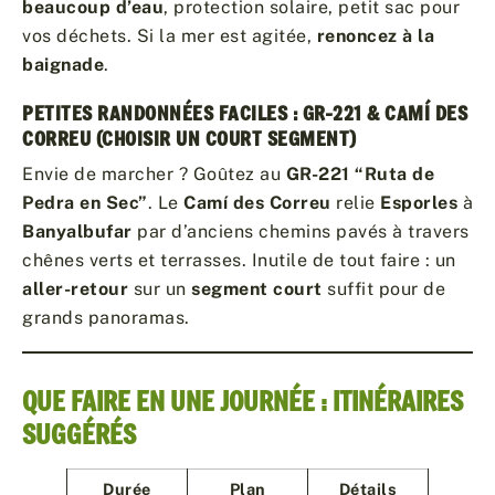
beaucoup d’eau
, protection solaire, petit sac pour
vos déchets. Si la mer est agitée,
renoncez à la
baignade
.
PETITES RANDONNÉES FACILES : GR-221 & CAMÍ DES
CORREU (CHOISIR UN COURT SEGMENT)
Envie de marcher ? Goûtez au
GR-221 “Ruta de
Pedra en Sec”
. Le
Camí des Correu
relie
Esporles
à
Banyalbufar
par d’anciens chemins pavés à travers
chênes verts et terrasses. Inutile de tout faire : un
aller-retour
sur un
segment court
suffit pour de
grands panoramas.
QUE FAIRE EN UNE JOURNÉE : ITINÉRAIRES
SUGGÉRÉS
Durée
Plan
Détails