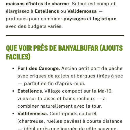
maisons d’hôtes de charme
. Si tout est complet,
élargissez à
Estellencs
ou
Valldemossa
—
pratiques pour combiner
paysages
et
logistique
,
avec des budgets variés.
QUE VOIR PRÈS DE BANYALBUFAR (AJOUTS
FACILES)
Port des Canonge.
Ancien petit port de pêche
avec criques de galets et barques tirées à sec
— parfait en fin d’après-midi.
Estellencs.
Village compact sur la Ma-10,
vues sur falaises et bains rocheux — à
combiner naturellement avec la tour.
Valldemossa.
Contrepoids culturel
(chartreuse, ruelles pavées) à courte distance
— idéal après une journée de côte sauvage.