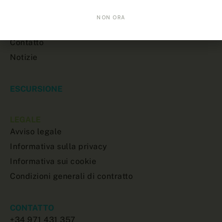
Chi siamo
NON ORA
Escursioni
Contatto
Notizie
ESCURSIONE
LEGALE
Avviso legale
Informativa sulla privacy
Informativa sui cookie
Condizioni generali di contratto
CONTATTO
+34 971 431 357