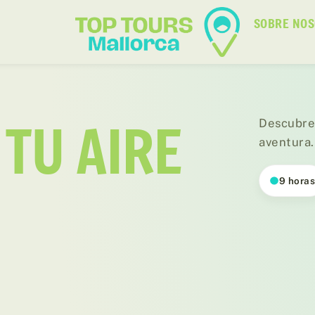
SOBRE NO
TU AIRE
Descubre 
aventura.
9 hora