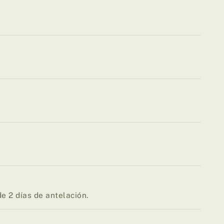
!
a
e 2 días de antelación.