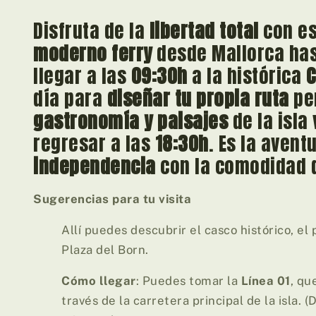
Disfruta de la
libertad total
con es
moderno ferry
desde Mallorca has
llegar a las
09:30h
a la histórica
C
día para
diseñar tu propia ruta
per
gastronomía y paisajes
de la isla
regresar a las
18:30h
. Es la aven
independencia
con la comodidad d
Sugerencias para tu visita
Allí puedes descubrir el casco histórico, el
Plaza del Born.
Cómo llegar
: Puedes tomar la
Línea 01
, qu
través de la carretera principal de la isla.