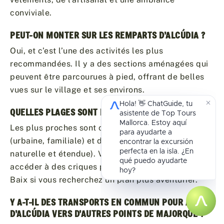
conviviale.
PEUT-ON MONTER SUR LES REMPARTS D’ALCÚDIA ?
Oui, et c’est l’une des activités les plus
recommandées. Il y a des sections aménagées qui
peuvent être parcourues à pied, offrant de belles
vues sur le village et ses environs.
QUELLES PLAGES SONT PRÈS D’ALCÚDIA ?
Les plus proches sont celles du Port d’Alcúdia
(urbaine, familiale) et de la Plage de Muro (plus
naturelle et étendue). Vous pouvez également
accéder à des criques plus tranquilles comme Coll
Baix si vous recherchez un plan plus aventurier.
Y A-T-IL DES TRANSPORTS EN COMMUN POUR ALLER
D’ALCÚDIA VERS D’AUTRES POINTS DE MAJORQUE ?