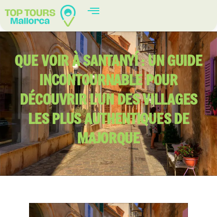
QUE VOIR À SANTANYÍ : UN GUIDE
INCONTOURNABLE POUR
DÉCOUVRIR L’UN DES VILLAGES
LES PLUS AUTHENTIQUES DE
MAJORQUE